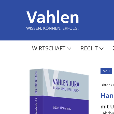
WIRTSCHAFT
RECHT
Neu
Bitter /
Han
mit 
Lehrbu