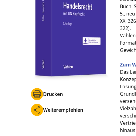
Buch. 
5., neu
XX, 32
322).
Vahlen
Format 
Gewich
Zum W
Das Le
Konzep
Lösung
Grundl
Drucken
versehe
Vielza
Weiterempfehlen
verschr
Vertri
hinaus