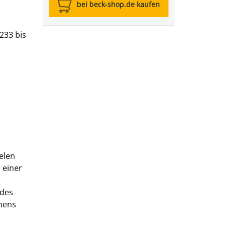
bei beck-shop.de kaufen
233 bis
elen
 einer
 des
amens