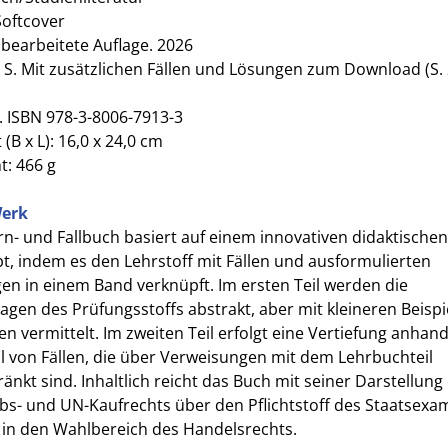
Softcover
 bearbeitete Auflage. 2026
6 S. Mit zusätzlichen Fällen und Lösungen zum Download (S. 
. ISBN 978-3-8006-7913-3
(B x L): 16,0 x 24,0 cm
t: 466 g
erk
rn- und Fallbuch basiert auf einem innovativen didaktischen
t, indem es den Lehrstoff mit Fällen und ausformulierten
en in einem Band verknüpft. Im ersten Teil werden die
agen des Prüfungsstoffs abstrakt, aber mit kleineren Beispi
n vermittelt. Im zweiten Teil erfolgt eine Vertiefung anhand
hl von Fällen, die über Verweisungen mit dem Lehrbuchteil
änkt sind. Inhaltlich reicht das Buch mit seiner Darstellung
ebs- und UN-Kaufrechts über den Pflichtstoff des Staatsex
 in den Wahlbereich des Handelsrechts.