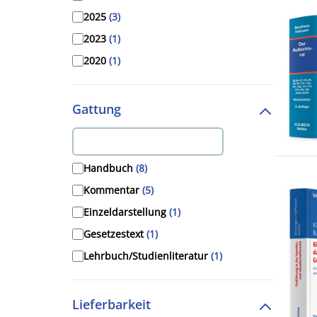
2025
(3)
2023
(1)
2020
(1)
2012
(3)
2010
(1)
Gattung
2003
(2)
2001
(1)
Handbuch
(8)
Kommentar
(5)
Einzeldarstellung
(1)
Gesetzestext
(1)
Lehrbuch/Studienliteratur
(1)
Lieferbarkeit