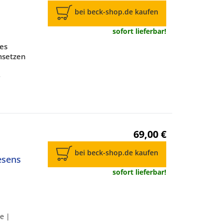
bei beck-shop.de kaufen
sofort lieferbar!
 es
msetzen
5
69,00 €
bei beck-shop.de kaufen
esens
sofort lieferbar!
e |