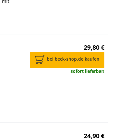
 mit
1
29,80 €
bei beck-shop.de kaufen
sofort lieferbar!
5
24,90 €