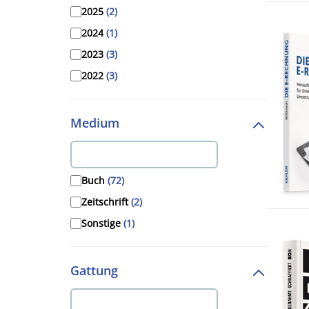
2025
(2)
2024
(1)
2023
(3)
2022
(3)
2021
(3)
2020
(3)
Medium
2019
(4)
2018
(2)
Buch
(72)
2017
(6)
Zeitschrift
(2)
2016
(3)
Sonstige
(1)
2015
(1)
2014
(1)
2013
(3)
Gattung
2012
(3)