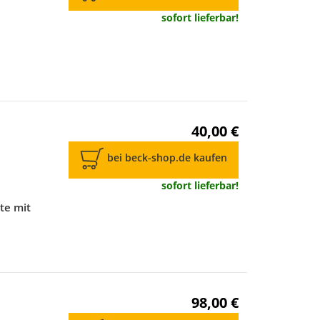
sofort lieferbar!
1
40,00 €
bei beck-shop.de kaufen
sofort lieferbar!
te mit
98,00 €