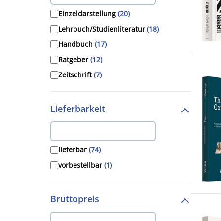
2011
(2)
Einzeldarstellung
(20)
2010
(1)
Lehrbuch/Studienliteratur
(18)
2009
(4)
Handbuch
(17)
2008
(1)
Ratgeber
(12)
2007
(2)
Zeitschrift
(7)
2006
(8)
Festschriften
(1)
2005
(8)
Lieferbarkeit
2004
(3)
2002
(1)
2001
(2)
lieferbar
(74)
1994
(1)
vorbestellbar
(1)
Bruttopreis