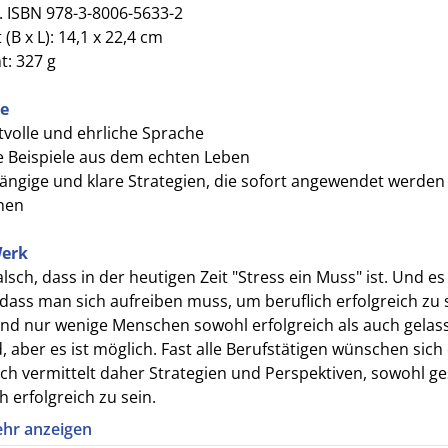
. ISBN 978-3-8006-5633-2
(B x L): 14,1 x 22,4 cm
t: 327 g
le
tvolle und ehrliche Sprache
 Beispiele aus dem echten Leben
ängige und klare Strategien, die sofort angewendet werden
nen
erk
falsch, dass in der heutigen Zeit "Stress ein Muss" ist. Und es 
 dass man sich aufreiben muss, um beruflich erfolgreich zu 
ind nur wenige Menschen sowohl erfolgreich als auch gelas
 aber es ist möglich. Fast alle Berufstätigen wünschen sich
ch vermittelt daher Strategien und Perspektiven, sowohl g
h erfolgreich zu sein.
hr anzeigen
uppe