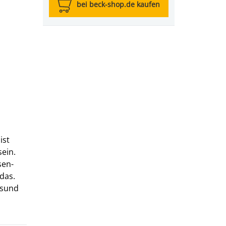
bei beck-shop.de kaufen
ist
sein.
sen-
 das.
esund