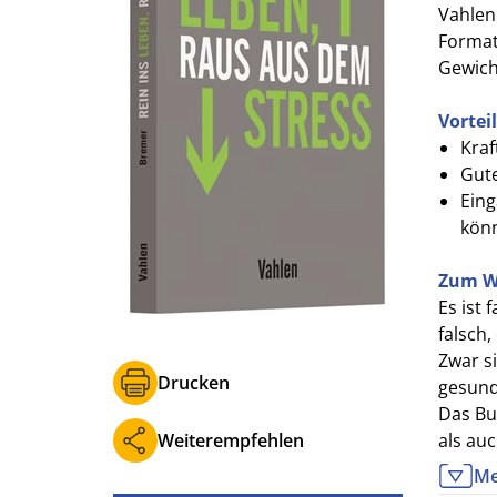
Vahlen
Format 
Gewich
Vortei
Kraf
Gute
Eing
kön
Zum W
Es ist 
falsch,
Zwar s
Drucken
gesund,
Das Bu
Weiterempfehlen
als auc
Me
Zielgr