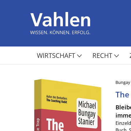
WIRTSCHAFT
RECHT
Bungay 
The
Bleib
immer
Einzel
Buch. 