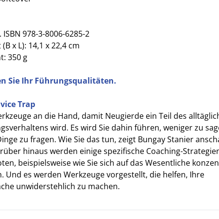
. ISBN 978-3-8006-6285-2
(B x L): 14,1 x 22,4 cm
t: 350 g
 Sie Ihr Führungsqualitäten.
vice Trap
erkzeuge an die Hand, damit Neugierde ein Teil des alltägli
gsverhaltens wird. Es wird Sie dahin führen, weniger zu sa
inge zu fragen. Wie Sie das tun, zeigt Bungay Stanier ansch
arüber hinaus werden einige spezifische Coaching-Strategie
ten, beispielsweise wie Sie sich auf das Wesentliche konzen
. Und es werden Werkzeuge vorgestellt, die helfen, Ihre
che unwiderstehlich zu machen.