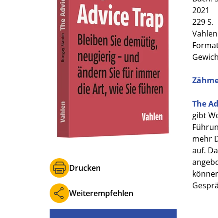
2021
229 S.
Vahlen
Format 
Gewich
Zähmen
The Ad
gibt W
Führun
mehr D
auf. D
angebo
Drucken
können
Gesprä
Weiterempfehlen