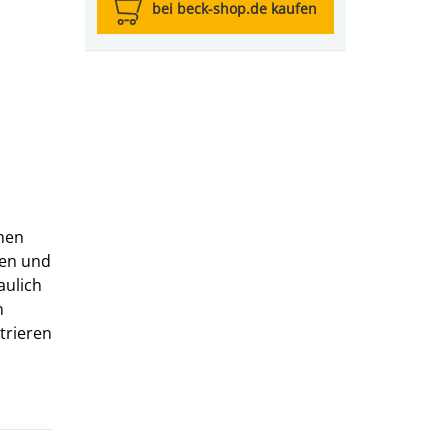
bei beck-shop.de kaufen
chen
gen und
aulich
n
trieren