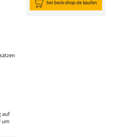
bei beck-shop.de kaufen
ksätzen
e
 auf
d um