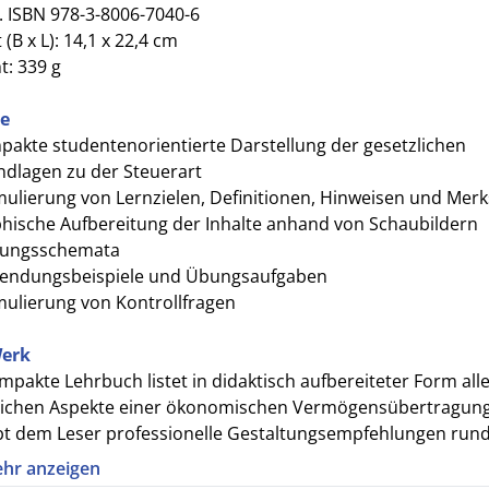
. ISBN 978-3-8006-7040-6
(B x L): 14,1 x 22,4 cm
t: 339 g
le
akte studentenorientierte Darstellung der gesetzlichen
dlagen zu der Steuerart
ulierung von Lernzielen, Definitionen, Hinweisen und Mer
hische Aufbereitung der Inhalte anhand von Schaubildern
fungsschemata
endungsbeispiele und Übungsaufgaben
ulierung von Kontrollfragen
erk
mpakte Lehrbuch listet in didaktisch aufbereiteter Form all
lichen Aspekte einer ökonomischen Vermögensübertragung
bt dem Leser professionelle Gestaltungsempfehlungen run
rmögensübertragung, Nachfolge sowie Erbschaft- und
hr anzeigen
ungsteuer.