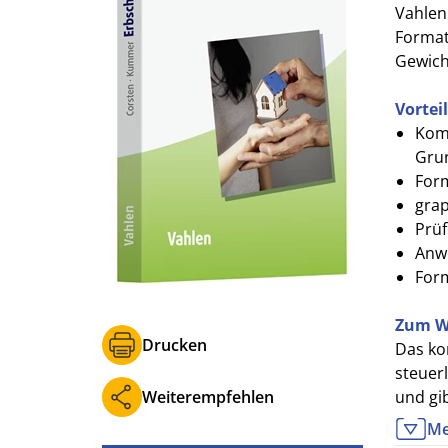
Vahlen
Format 
Gewich
Vortei
Komp
Grun
Form
grap
Prü
Anw
Form
Zum W
Drucken
Das ko
steuer
Weiterempfehlen
und gi
die Ve
Me
Schenk