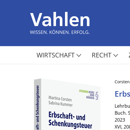
WIRTSCHAFT
RECHT
Corste
Erb
Lehrbu
Buch. 
2023
XVI, 20