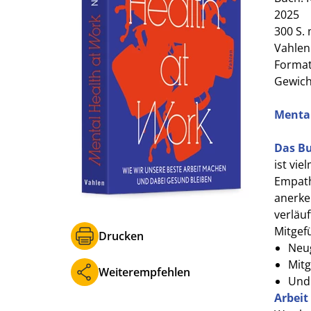
2025
300 S. 
Vahlen
Format 
Gewich
Mental
Das B
ist vie
Empath
anerke
verläu
Mitgef
Drucken
Neug
Mitg
Weiterempfehlen
Und 
Arbeit