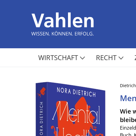
WIRTSCHAFT
RECHT
Dietrich
Men
Wie w
bleib
Einzel
Buch. 