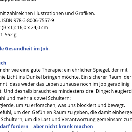
mit zahlreichen Illustrationen und Grafiken.
. ISBN 978-3-8006-7557-9
(B x L): 16,0 x 24,0 cm
t: 562 g
e Gesundheit im Job.
uch
lmehr wie eine gute Therapie: ein ehrlicher Spiegel, der mit
ie Licht ins Dunkel bringen möchte. Ein sicherer Raum, der
nnt, dass weder das Leben zuhause noch im Job geradlinig
ft. Und deshalb braucht es mindestens drei Dinge: Neugierd
ühl und mehr als zwei Schultern:
ierde, um zu erforschen, was uns blockiert und bewegt.
efühl, um den Gefühlen Raum zu geben, die damit einherg
Schultern, um die Last und Verantwortung gemeinsam zu t
 darf fordern – aber nicht krank machen