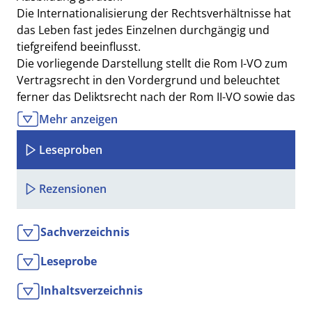
Die Internationalisierung der Rechtsverhältnisse hat
das Leben fast jedes Einzelnen durchgängig und
tiefgreifend beeinflusst.
Die vorliegende Darstellung stellt die Rom I-VO zum
Vertragsrecht in den Vordergrund und beleuchtet
ferner das Deliktsrecht nach der Rom II-VO sowie das
Sachenrecht nach dem EGBGB. Die Darstellung ist
Mehr anzeigen
bewusst praxisbezogen gehalten und gibt vor allem
Studierenden wirtschaftsrechtlicher und
Leseproben
betriebswirtschaftlicher Studiengänge, aber auch
Studierenden der Rechtswissenschaften an
Rezensionen
Universitäten eine solide Basis.
Daher wird ebenfalls kompakt und praxisnah das
UN-Kaufrecht (CISG) und das internationale
Sachverzeichnis
Zivilverfahrensrecht dargestellt. Das Werk wird mit
Leseprobe
einem Überblick über das internationale
Seetransportrecht und den internationalen
Inhaltsverzeichnis
Zahlungsverkehr abgerundet.