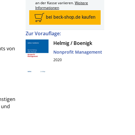
an der Kasse variieren.
Weitere
Informationen
bei beck-shop.de kaufen
Zur Vorauflage:
Helmig / Boenigk
nts von
Nonprofit Management
2020
nstigen
r und