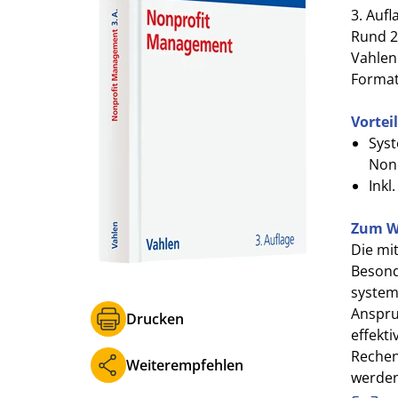
3. Aufl
Rund 2
Vahlen
Format 
Vortei
Sys
Nonp
Inkl
Zum W
Die mit
Besond
system
Anspru
Drucken
effekt
Rechen
Weiterempfehlen
werden