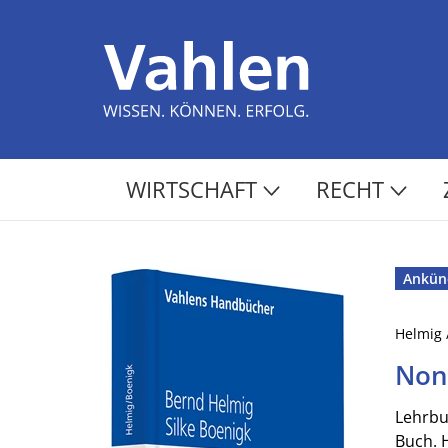
WIRTSCHAFT
RECHT
Ankün
Helmig 
Non
Lehrbu
Buch. 