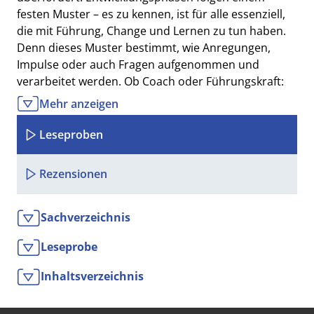
festen Muster – es zu kennen, ist für alle essenziell,
die mit Führung, Change und Lernen zu tun haben.
Denn dieses Muster bestimmt, wie Anregungen,
Impulse oder auch Fragen aufgenommen und
verarbeitet werden. Ob Coach oder Führungskraft:
Dieses Buch schärft Ihren Blick für Menschen und
Mehr anzeigen
ihre Entwicklungsphasen. Und Sie lernen sich en
passant auch selbst besser kennen.
Leseproben
Rezensionen
Sachverzeichnis
Leseprobe
Inhaltsverzeichnis