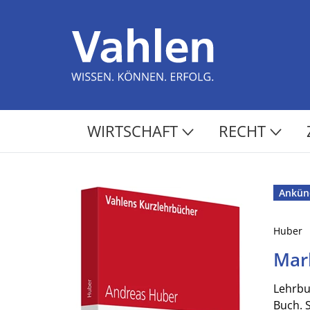
WIRTSCHAFT
RECHT
Ankün
Huber
Mar
Lehrbu
Buch. 