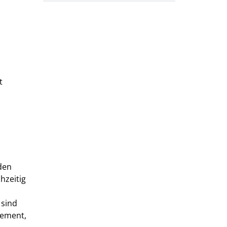
t
den
hzeitig
 sind
gement,