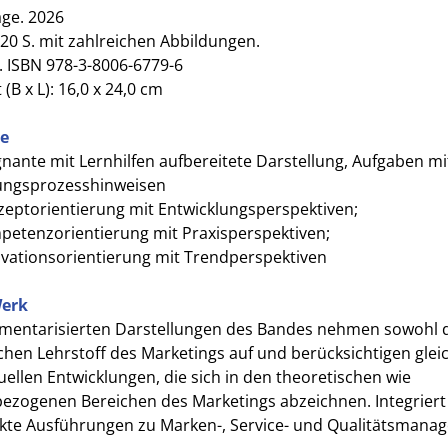
age. 2026
20 S. mit zahlreichen Abbildungen.
. ISBN 978-3-8006-6779-6
(B x L): 16,0 x 24,0 cm
le
nante mit Lernhilfen aufbereitete Darstellung, Aufgaben mi
ungsprozesshinweisen
eptorientierung mit Entwicklungsperspektiven;
etenzorientierung mit Praxisperspektiven;
vationsorientierung mit Trendperspektiven
erk
ementarisierten Darstellungen des Bandes nehmen sowohl 
chen Lehrstoff des Marketings auf und berücksichtigen gleic
uellen Entwicklungen, die sich in den theoretischen wie
bezogenen Bereichen des Marketings abzeichnen. Integriert
te Ausführungen zu Marken-, Service- und Qualitätsmana