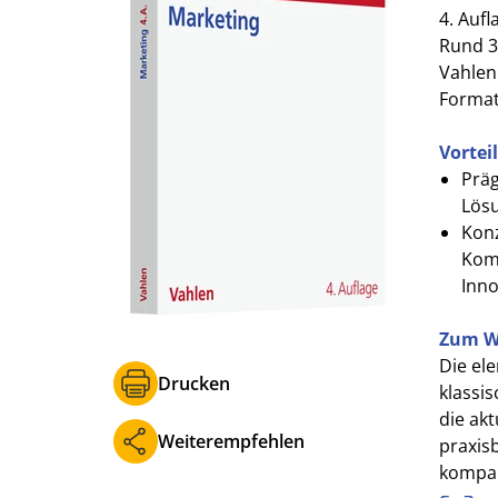
4. Aufl
Rund 3
Vahlen
Format 
Vortei
Präg
Lös
Konz
Komp
Inno
Zum W
Die el
Drucken
klassis
die akt
Weiterempfehlen
praxis
kompak