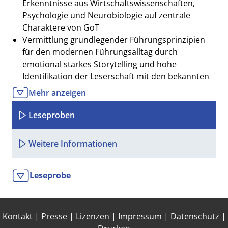
Erkenntnisse aus Wirtschaftswissenschaften,
Psychologie und Neurobiologie auf zentrale
Charaktere von GoT
Vermittlung grundlegender Führungsprinzipien
für den modernen Führungsalltag durch
emotional starkes Storytelling und hohe
Identifikation der Leserschaft mit den bekannten
Serienhelden
Mehr anzeigen
handfestes Führungswissen durch eine kohärente
Systematik, kapitelweise Zusammenfassungen
Leseproben
und direkt anwendbare Praxistipps
Visualisierung der Inhalte durch attraktive
Weitere Informationen
Tabellen, Charts und Illustrationen
Zum Werk
Leseprobe
Die TV-Serie "Game of Thrones" ist ebenso wie
George R. R. Martins Romanvorlage "Das Lied von Eis
und Feuer" weltweit ein Erfolgsphänomen. In einer
Kontakt
|
Presse
|
Lizenzen
|
Impressum
|
Datenschutz
|
mittelalterlichen Fantasy-Welt ringen mehrere