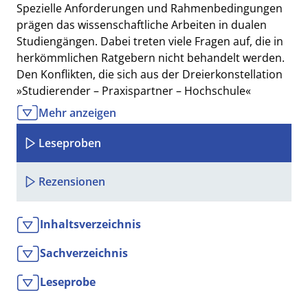
Spezielle Anforderungen und Rahmenbedingungen
prägen das wissenschaftliche Arbeiten in dualen
Studiengängen. Dabei treten viele Fragen auf, die in
herkömmlichen Ratgebern nicht behandelt werden.
Den Konflikten, die sich aus der Dreierkonstellation
»Studierender – Praxispartner – Hochschule«
ergeben können, und ihrer Lösung ist ein eigenes
Mehr anzeigen
Kapitel gewidmet.
Leseproben
Schrittweise vorgehen
In den drei bewährten Schritten »Orientieren und
Rezensionen
planen«, »Sammeln und strukturieren« sowie
»Schreiben und überarbeiten« werden Sie durch den
Prozess des wissenschaftlichen Arbeitens geleitet –
Inhaltsverzeichnis
immer abgestimmt auf die Besonderheiten im
Sachverzeichnis
dualen Studium.
Leseprobe