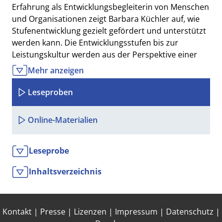
Erfahrung als Entwicklungsbegleiterin von Menschen
und Organisationen zeigt Barbara Küchler auf, wie
Stufenentwicklung gezielt gefördert und unterstützt
werden kann. Die Entwicklungsstufen bis zur
Leistungskultur werden aus der Perspektive einer
Führungskraft beleuchtet, die ihre Mitarbeitenden
Mehr anzeigen
aktiv bei ihrer stufenorientierten Weiterentwicklung
unterstützt.
Leseproben
Das Buch
Online-Materialien
zeigt auf, wie Sie selbst die Grenzen der
Leistungskultur hinter sich lassen und den Übergang
in eine neue Kultur meistern können – eine Kultur,
Leseprobe
die Ihnen völlig neue Handlungs- und
Inhaltsverzeichnis
Entfaltungsmöglichkeiten eröffnet. Dabei gehen
Wissen und Können Hand in Hand mit innerer
Reifung. Die daraus entstehende Weisheit bildet die
Grundlage für eine transformative Führungskultur,
Kontakt
|
Presse
|
Lizenzen
|
Impressum
|
Datenschutz
|
die neue Maßstäbe setzt.