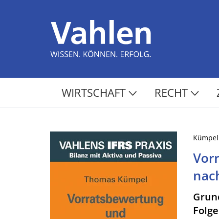
WIRTSCHAFT
RECHT
Kümpel
Vor
nac
Grun
Folg