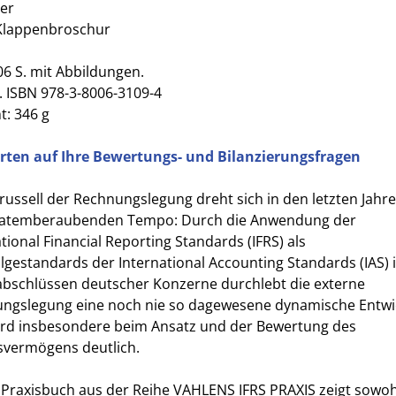
er
Klappenbroschur
206 S. mit Abbildungen.
. ISBN 978-3-8006-3109-4
t: 346 g
ten auf Ihre Bewertungs- und Bilanzierungsfragen
russell der Rechnungslegung dreht sich in den letzten Jahre
atemberaubenden Tempo: Durch die Anwendung der
tional Financial Reporting Standards (IFRS) als
lgestandards der International Accounting Standards (IAS) 
abschlüssen deutscher Konzerne durchlebt die externe
ngslegung eine noch nie so dagewesene dynamische Entwi
ird insbesondere beim Ansatz und der Bewertung des
svermögens deutlich.
 Praxisbuch aus der Reihe VAHLENS IFRS PRAXIS zeigt sowo