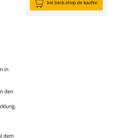
bei beck-shop.de kaufen
n in
in den
cklung.
hl dem