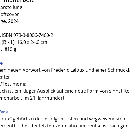
darstellung
Softcover
age. 2024
. ISBN 978-3-8006-7460-2
(B x L): 16,0 x 24,0 cm
t: 819 g
le
nem neuen Vorwort von Frederic Laloux und einer Schmuckf
nteil
t/Testimonial
ch ist ein kluger Ausblick auf eine neue Form von sinnstift
enarbeit im 21. Jahrhundert."
erk
aloux" gehört zu den erfolgreichsten und wegweisendsten
mentbücher der letzten zehn Jahre im deutschsprachigen