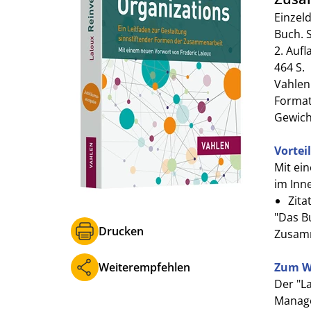
Einzel
Buch. 
2. Aufl
464 S.
Vahlen
Format 
Gewich
Vortei
Mit ei
im Inne
Zita
"Das Bu
Drucken
Zusamm
Weiterempfehlen
Zum W
Der "L
Manage