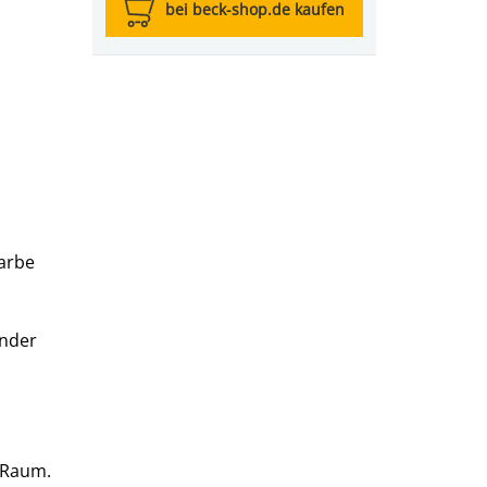
bei beck-shop.de kaufen
arbe
ender
 Raum.