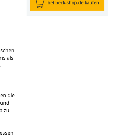
bei beck-shop.de kaufen
ischen
ms als
.
den die
 und
a zu
dessen