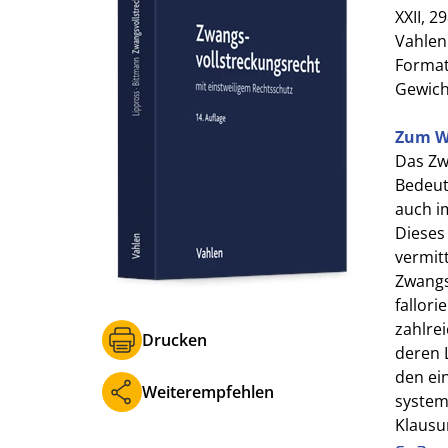
XXII, 29
Vahlen
Format 
Gewich
Zum W
Das Zw
Bedeut
auch i
Dieses
vermit
Zwangs
fallor
zahlre
Drucken
deren 
den ei
Weiterempfehlen
system
Klausu