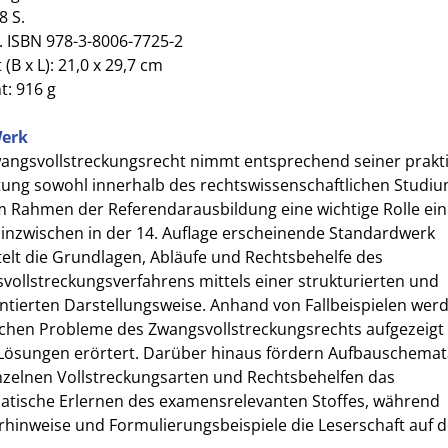
8 S.
. ISBN 978-3-8006-7725-2
(B x L): 21,0 x 29,7 cm
t: 916 g
erk
angsvollstreckungsrecht nimmt entsprechend seiner prakt
ung sowohl innerhalb des rechtswissenschaftlichen Studiu
m Rahmen der Referendarausbildung eine wichtige Rolle ein
 inzwischen in der 14. Auflage erscheinende Standardwerk
telt die Grundlagen, Abläufe und Rechtsbehelfe des
vollstreckungsverfahrens mittels einer strukturierten und
ientierten Darstellungsweise. Anhand von Fallbeispielen wer
ichen Probleme des Zwangsvollstreckungsrechts aufgezeigt
Lösungen erörtert. Darüber hinaus fördern Aufbauschemat
nzelnen Vollstreckungsarten und Rechtsbehelfen das
atische Erlernen des examensrelevanten Stoffes, während
rhinweise und Formulierungsbeispiele die Leserschaft auf 