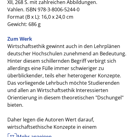
XII, 268 S. mit zahlreichen Abbildungen.
Vahlen. ISBN 978-3-8006-5244-0
Format (B x L): 16,0 x 24,0 cm
Gewicht: 686 g
Zum Werk
Wirtschaftsethik gewinnt auch in den Lehrplänen
deutscher Hochschulen zunehmend an Bedeutung.
Hinter diesem schillernden Begriff verbirgt sich
allerdings eine Fülle immer schwieriger zu
überblickender, teils eher heterogener Konzepte.
Das vorliegende Lehrbuch möchte Studierenden
und allen an Wirtschaftsethik Interessierten
Orientierung in diesem theoretischen "Dschungel"
bieten.
Daher legen die Autoren Wert darauf,
wirtschaftsethische Konzepte in einem
Gesamtzusammenhang zu diskutieren. Sie
Mehr anzeigen