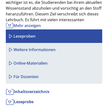
wichtiger ist es, die Studierenden bei ihrem aktuellen
Wissensstand abzuholen und vorsichtig an den Stoff
heranzuführen. Diesem Ziel verschreibt sich dieses
Lehrbuch. Es führt mit vielen interessanten
Beispielen aus der Ökonomie, kurzen Anekdoten und
Mehr anzeigen
einem modernen mehrfarbigen Design in die
Leseproben
zentralen mathematischen Methoden für ein
erfolgreiches Wirtschaftsstudium ein, ohne dabei auf
mathematische Klarheit sowie die notwendige
Weitere Informationen
Formalität und Stringenz zu verzichten. Auch nach
dem Studium ist dieses Buch ein wertvoller Begleiter
Online-Materialien
bei der mathematischen Lösung
wirtschaftswissenschaftlicher Problemstellungen.
Für Dozenten
Aus dem Inhalt:
Inhaltsverzeichnis
Mathematische Grundlagen
Lineare Algebra
Leseprobe
Matrizentheorie