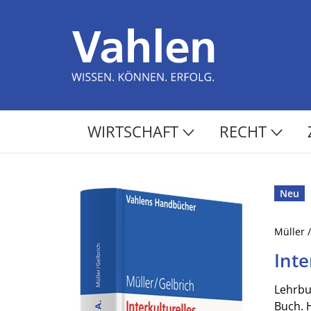
WIRTSCHAFT
RECHT
Neu
Müller 
Inte
Lehrbu
Buch. 