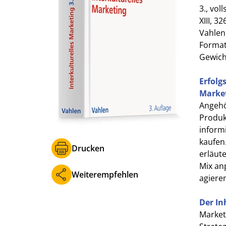
3., vol
XIII, 3
Vahlen
Format 
Gewich
Erfolg
Market
Angehö
Produkt
inform
kaufen
Drucken
erläut
Mix an
Weiterempfehlen
agiere
Der In
Market