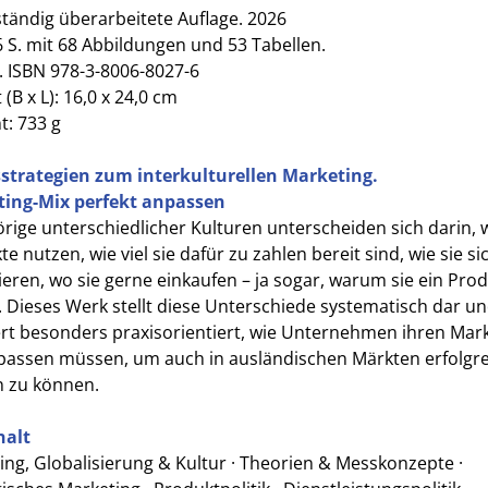
lständig überarbeitete Auflage. 2026
26 S. mit 68 Abbildungen und 53 Tabellen.
. ISBN 978-3-8006-8027-6
(B x L): 16,0 x 24,0 cm
t: 733 g
sstrategien zum interkulturellen Marketing.
ing-Mix perfekt anpassen
rige unterschiedlicher Kulturen unterscheiden sich darin, w
e nutzen, wie viel sie dafür zu zahlen bereit sind, wie sie si
ieren, wo sie gerne einkaufen – ja sogar, warum sie ein Pro
. Dieses Werk stellt diese Unterschiede systematisch dar u
ert besonders praxisorientiert, wie Unternehmen ihren Mark
passen müssen, um auch in ausländischen Märkten erfolgre
n zu können.
halt
ing, Globalisierung & Kultur · Theorien & Messkonzepte ·