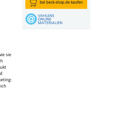
bei beck-shop.de kaufen
ie sie
ch
dukt
nd
eting-
ich