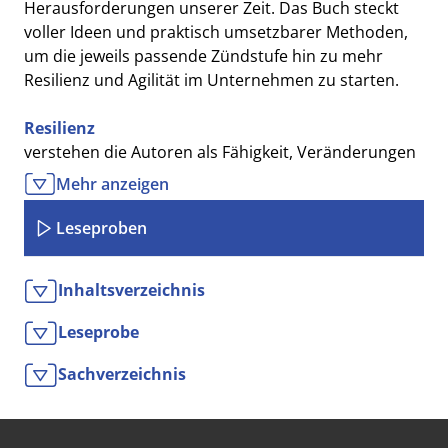
Herausforderungen unserer Zeit. Das Buch steckt
voller Ideen und praktisch umsetzbarer Methoden,
um die jeweils passende Zündstufe hin zu mehr
Resilienz und Agilität im Unternehmen zu starten.
Resilienz
verstehen die Autoren als Fähigkeit, Veränderungen
und plötzliche Störungen zu antizipieren, zügig und
Mehr anzeigen
robust darauf zu reagieren und sich fortwährend
anzupassen. Agilität eröffnet viele vorteilhafte
Leseproben
Perspektiven und muss bei der Haltung der
Menschen innerhalb der Organisation ansetzen.
Inhaltsverzeichnis
Leseprobe
Sachverzeichnis