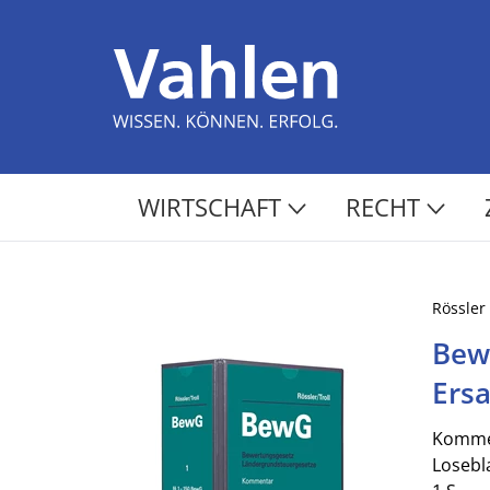
WIRTSCHAFT
RECHT
Rössler 
Bew
Ersa
Komme
Losebl