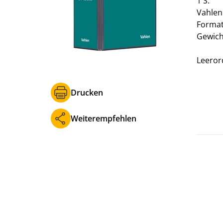
1 S.
Vahlen
Format 
Gewich
Leeror
Drucken
Weiterempfehlen