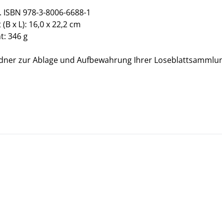
. ISBN 978-3-8006-6688-1
(B x L): 16,0 x 22,2 cm
t: 346 g
dner zur Ablage und Aufbewahrung Ihrer Loseblattsammlu