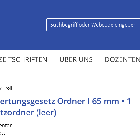
ZEITSCHRIFTEN
ÜBER UNS
DOZENTEN
/ Troll
ertungsgesetz Ordner I 65 mm • 1
tzordner (leer)
ntar
att