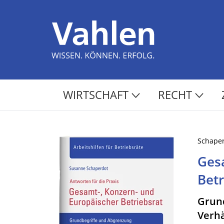
WIRTSCHAFT
RECHT
Schape
Ges
Betr
Grund
Verhä