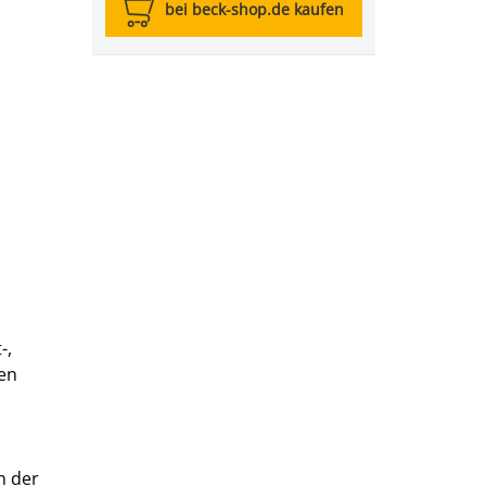
bei beck-shop.de kaufen
-,
den
n der