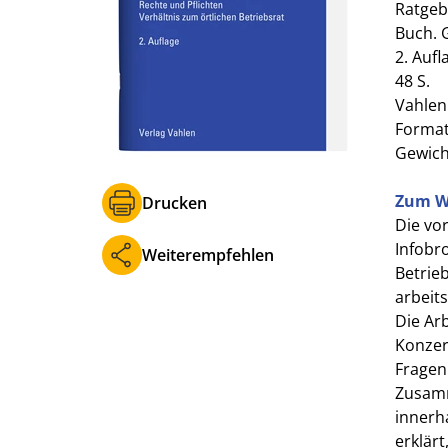
Ratgeb
Buch. 
2. Aufl
48 S.
Vahlen
Format 
Gewich
Zum W
Drucken
Die vor
Infobr
Weiterempfehlen
Betrieb
arbeit
Die Ar
Konzer
Fragen
Zusamm
innerh
erklär