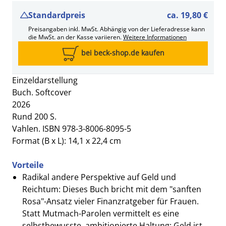
Standardpreis
ca.
19,80 €
Preisangaben inkl. MwSt. Abhängig von der Lieferadresse kann
die MwSt. an der Kasse variieren.
Weitere Informationen
bei beck-shop.de kaufen
Einzeldarstellung
Buch. Softcover
2026
Rund 200 S.
Vahlen. ISBN 978-3-8006-8095-5
Format (B x L): 14,1 x 22,4 cm
Vorteile
Radikal andere Perspektive auf Geld und
Reichtum: Dieses Buch bricht mit dem "sanften
Rosa"-Ansatz vieler Finanzratgeber für Frauen.
Statt Mutmach-Parolen vermittelt es eine
selbstbewusste, ambitionierte Haltung: Geld ist