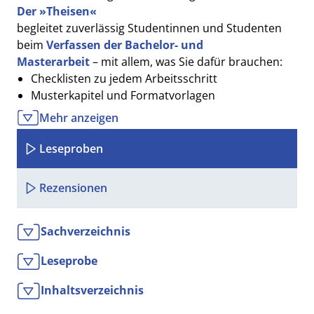
Der »Theisen«
begleitet zuverlässig Studentinnen und Studenten
beim
Verfassen der Bachelor- und
Masterarbeit
– mit allem, was Sie dafür brauchen:
Checklisten zu jedem Arbeitsschritt
Musterkapitel und Formatvorlagen
Richtig zitieren – mit zahlreichen Beispielen
Mehr anzeigen
Textgestaltung und Layout
Die Neuauflage
Leseproben
bietet zudem eine ausführliche Auseinandersetzung
mit dem
Einsatz von KI und insbesondere ChatGPT
Rezensionen
im wissenschaftlichen Arbeiten.
Sachverzeichnis
Leseprobe
Inhaltsverzeichnis