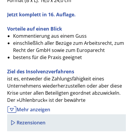
Format (B x L): 16,0 x 24,0 cm
Jetzt komplett in 16. Auflage.
Vorteile auf einen Blick
Kommentierung aus einem Guss
einschließlich aller Bezüge zum Arbeitsrecht, zum
Recht der GmbH sowie zum Europarecht
bestens für die Praxis geeignet
Ziel des Insolvenzverfahrens
ist es, entweder die Zahlungsfähigkeit eines
Unternehmens wiederherzustellen oder aber diese
Krise unter allen Beteiligten geordnet abzuwickeln.
Der »Uhlenbruck« ist der bewährte
Standardkommentar zur Lösung aller dabei
Mehr anzeigen
auftretenden insolvenzrechtlichen Problemfälle.
Rezensionen
Die 16. Auflage von Band 1