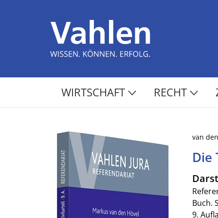
WIRTSCHAFT
RECHT
van den
Die 
Darst
Refere
Buch. 
9. Aufl