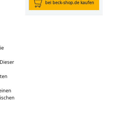
bei beck-shop.de kaufen
ie
Dieser
sten
einen
tischen