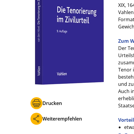
XIX, 16
Vahlen
Format 
Gewich
Zum W
Der Ten
Urteils
zusamm
Tenor i
besteh
und zur
Auch i
erhebli
Drucken
Staats
Weiterempfehlen
Vortei
etwa