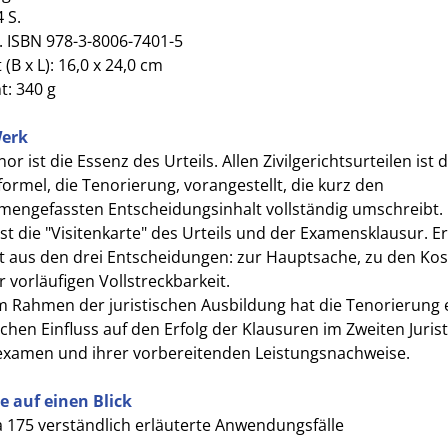
4 S.
. ISBN 978-3-8006-7401-5
(B x L): 16,0 x 24,0 cm
t: 340 g
erk
or ist die Essenz des Urteils. Allen Zivilgerichtsurteilen ist d
formel, die Tenorierung, vorangestellt, die kurz den
engefassten Entscheidungsinhalt vollständig umschreibt. 
st die "Visitenkarte" des Urteils und der Examensklausur. Er
t aus den drei Entscheidungen: zur Hauptsache, zu den Ko
 vorläufigen Vollstreckbarkeit.
m Rahmen der juristischen Ausbildung hat die Tenorierung 
chen Einfluss auf den Erfolg der Klausuren im Zweiten Juris
examen und ihrer vorbereitenden Leistungsnachweise.
le auf einen Blick
 175 verständlich erläuterte Anwendungsfälle