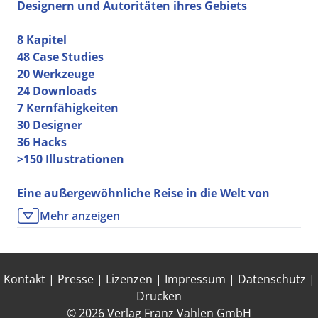
Designern und Autoritäten ihres Gebiets
8 Kapitel
48 Case Studies
20 Werkzeuge
24 Downloads
7 Kernfähigkeiten
30 Designer
36 Hacks
>150 Illustrationen
Eine außergewöhnliche Reise in die Welt von
Innovation und Strategie – ein
Mehr anzeigen
außergewöhnliches Buch
Die Welt um uns ist voller Unsicherheit. Aber
innerhalb dieser Unsicherheit existieren unglaublich
Kontakt
|
Presse
|
Lizenzen
|
Impressum
|
Datenschutz
|
viele Möglichkeiten, neue Geschäftsmodelle zu
Drucken
entwickeln. Diese Möglichkeiten kannst du
© 2026 Verlag Franz Vahlen GmbH