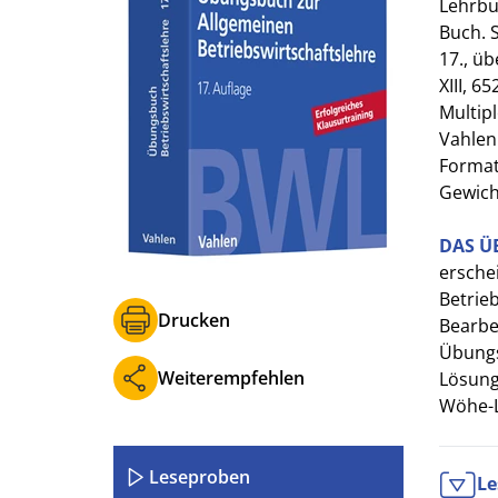
Lehrbu
Buch. 
17., üb
XIII, 6
Multip
Vahlen
Format 
Gewich
DAS 
erschei
Betrieb
Drucken
Bearbe
Übungs
Weiterempfehlen
Lösung
Wöhe-
Leseproben
Le