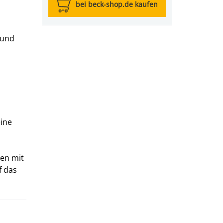
bei beck-shop.de kaufen
 und
eine
en mit
f das