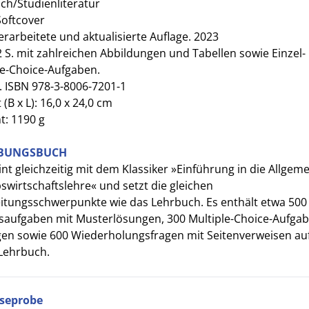
ch/Studienliteratur
Softcover
erarbeitete und aktualisierte Auflage. 2023
52 S. mit zahlreichen Abbildungen und Tabellen sowie Einzel-
le-Choice-Aufgaben.
. ISBN 978-3-8006-7201-1
(B x L): 16,0 x 24,0 cm
t: 1190 g
ÜBUNGSBUCH
nt gleichzeitig mit dem Klassiker »Einführung in die Allgem
swirtschaftslehre« und setzt die gleichen
itungsschwerpunkte wie das Lehrbuch. Es enthält etwa 500
aufgaben mit Musterlösungen, 300 Multiple-Choice-Aufgab
en sowie 600 Wiederholungsfragen mit Seitenverweisen au
Lehrbuch.
seprobe