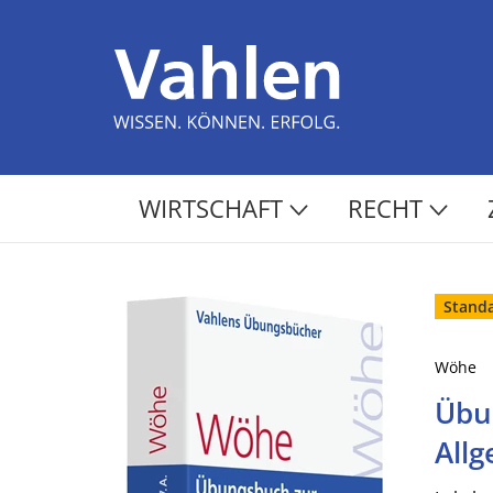
WIRTSCHAFT
RECHT
Stand
Wöhe
Übu
Allg