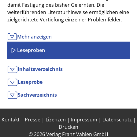
damit Festigung des bisher Gelernten. Die
weiterführenden Literaturhinweise ermöglichen eine
zielgerichtete Vertiefung einzelner Problemfelder.
Vorteile auf einen Blick
Mehr anzeigen
Übersichten
Dialog zwischen Autor und Leserschaft
Leseproben
Merksätze und Prüfschemata
Inhaltsverzeichnis
Zur Neuauflage
Für die Neuauflage wurden Gesetzesänderungen
Leseprobe
und die neueste Rechtsprechung eingearbeitet.
Sachverzeichnis
Zielgruppe
Für Studierende an Universitäten und
Fachhochschulen.
Kontakt
|
Presse
|
Lizenzen
|
Impressum
|
Datenschutz
|
Drucken
© 2026 Verlag Franz Vahlen GmbH