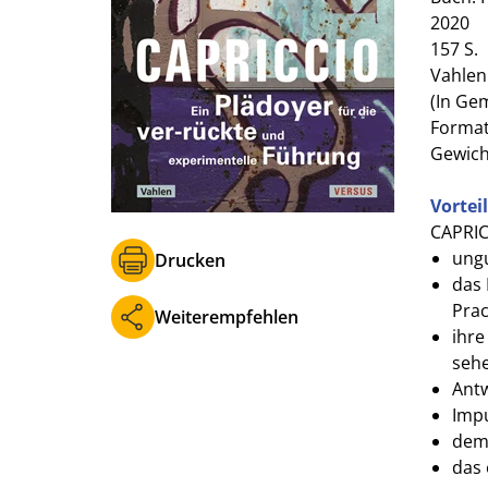
2020
157 S.
Vahlen
(In Ge
Format 
Gewich
Vortei
CAPRIC
ungu
Drucken
das
Prac
Weiterempfehlen
ihre
seh
Antw
Impu
dem 
das 