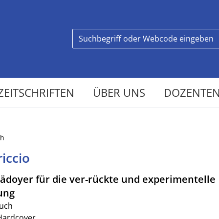
ZEITSCHRIFTEN
ÜBER UNS
DOZENTEN
ch
iccio
lädoyer für die ver-rückte und experimentelle
ung
uch
Hardcover