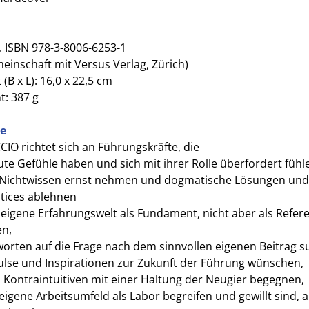
. ISBN 978-3-8006-6253-1
meinschaft mit Versus Verlag, Zürich)
(B x L): 16,0 x 22,5 cm
t: 387 g
le
CIO richtet sich an Führungskräfte, die
te Gefühle haben und sich mit ihrer Rolle überfordert fühl
 Nichtwissen ernst nehmen und dogmatische Lösungen und
tices ablehnen
 eigene Erfahrungswelt als Fundament, nicht aber als Refer
en,
orten auf die Frage nach dem sinnvollen eigenen Beitrag s
lse und Inspirationen zur Zukunft der Führung wünschen,
Kontraintuitiven mit einer Haltung der Neugier begegnen,
eigene Arbeitsumfeld als Labor begreifen und gewillt sind, 