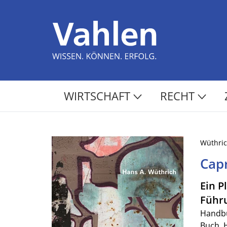
WIRTSCHAFT
RECHT
Wüthri
Capr
Ein P
Führ
Handb
Buch. 