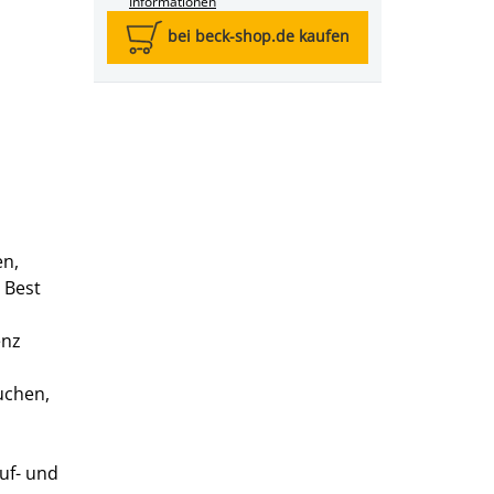
Informationen
bei beck-shop.de kaufen
en,
 Best
enz
uchen,
auf- und