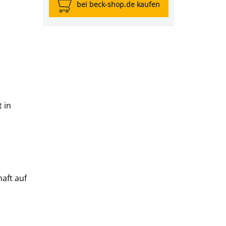
bei beck-shop.de kaufen
 in
haft auf